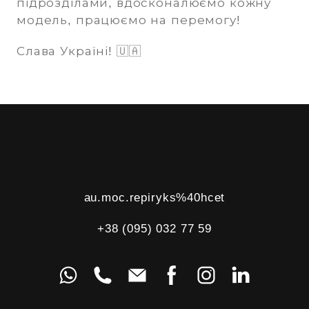
підрозділами, вдосконалюємо кожну
модель, працюємо на перемогу!
Слава Україні! 🇺🇦
au.moc.repiryks%40hcet
+38 (095) 032 77 59