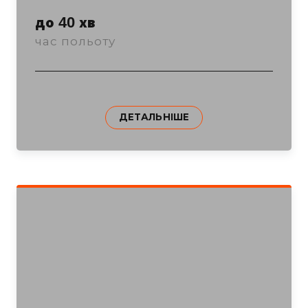
до 40 хв
час польоту
ДЕТАЛЬНІШЕ