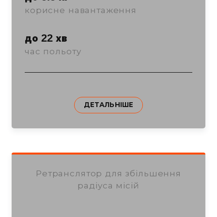
корисне навантаження
до 22 хв
час польоту
ДЕТАЛЬНІШЕ
Ретранслятор для збільшення
радіуса місій