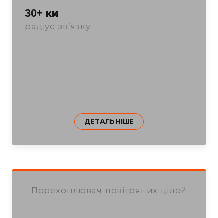
30+ км
радіус звʼязку
ДЕТАЛЬНІШЕ
Перехоплювач повітряних цілей