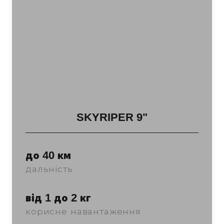
SKYRIPER 9"
до 40 км
дальність
від 1 до 2 кг
корисне навантаження