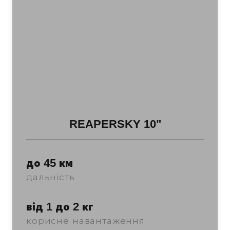
REAPERSKY 10"
до 45 км
дальність
від 1 до 2 кг
корисне навантаження