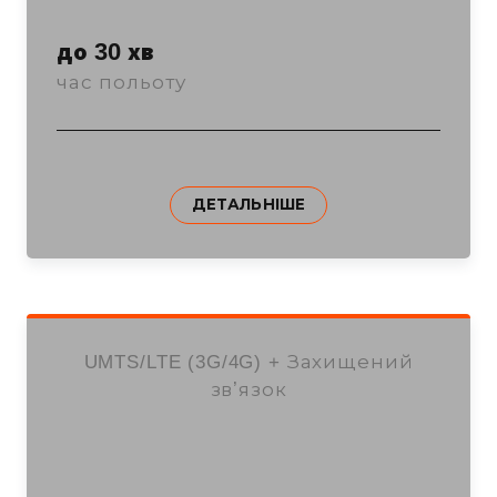
до 30 хв
час польоту
ДЕТАЛЬНІШЕ
UMTS/LTE (3G/4G) + Захищений
звʼязок