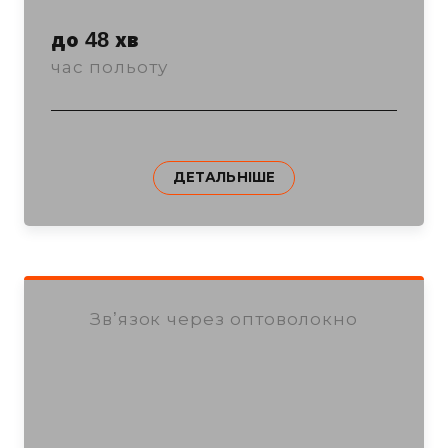
до 48 хв
час польоту
ДЕТАЛЬНІШЕ
Звʼязок через оптоволокно