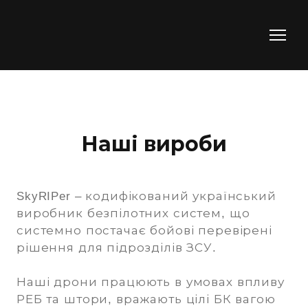
Наші вироби
SkyRIPer – кодифікований український
виробник безпілотних систем, що
системно постачає бойові перевірені
рішення для підрозділів ЗСУ.
Наші дрони працюють в умовах впливу
РЕБ та штори, вражають цілі БК вагою