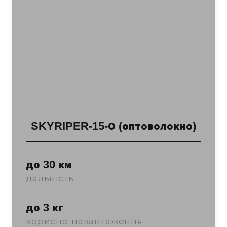
SKYRIPER-15-О (оптоволокно)
до 30 км
дальність
до 3 кг
корисне навантаження