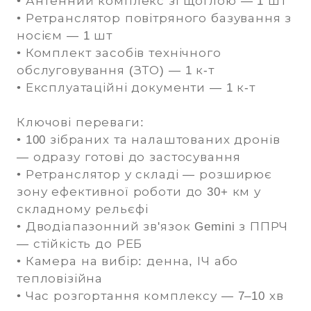
• Антенний комплекс зі щоглою — 1 шт
• Ретранслятор повітряного базування з
носієм — 1 шт
• Комплект засобів технічного
обслуговування (ЗТО) — 1 к-т
• Експлуатаційні документи — 1 к-т
Ключові переваги:
• 100 зібраних та налаштованих дронів
— одразу готові до застосування
• Ретранслятор у складі — розширює
зону ефективної роботи до 30+ км у
складному рельєфі
• Дводіапазонний зв'язок Gemini з ППРЧ
— стійкість до РЕБ
• Камера на вибір: денна, ІЧ або
тепловізійна
• Час розгортання комплексу — 7–10 хв