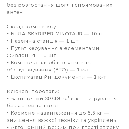
без розгортання щогл і спрямованих
антен.
Склад комплексу:
• БпЛА SKYRIPER MINOTAUR — 10 шт
• Наземна станція — 1 шт
• Пульт керування з елементами
живлення — 1 шт
• Комплект засобів технічного
обслуговування (ЗТО) — 1 к-т
• Експлуатаційні документи — 1 к-т
Ключові переваги:
• Захищений 3G/4G зяʼзок — керування
без антен та щогл
• Корисне навантаження до 5,5 кг —
знищення важкої техніки та укріплень
• Автономний режим при втраті зв'язку